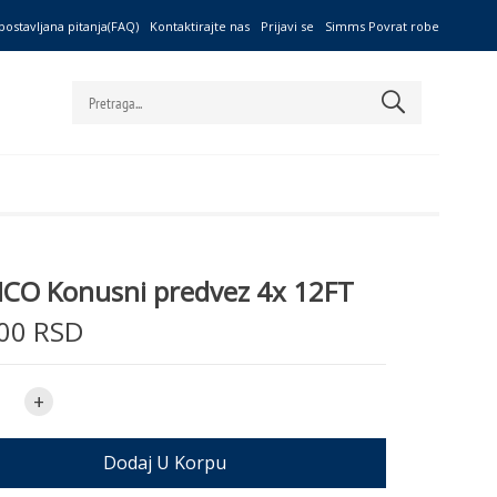
postavljana pitanja(FAQ)
Kontaktirajte nas
Prijavi se
Simms Povrat robe
CO Konusni predvez 4x 12FT
00 RSD
+
Dodaj U Korpu