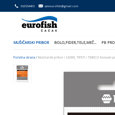
063554405
saleeurofish@gmail.com
MUŠIČARSKI PRIBOR
BOLO,FIDER,TELE,MEČ...
PB PRO
Početna strana /
Mušičarski pribor /
LIDERI, TIPETI /
TIEMCO Konusni p