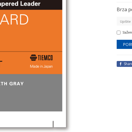
Brza p
Slažem
Shar