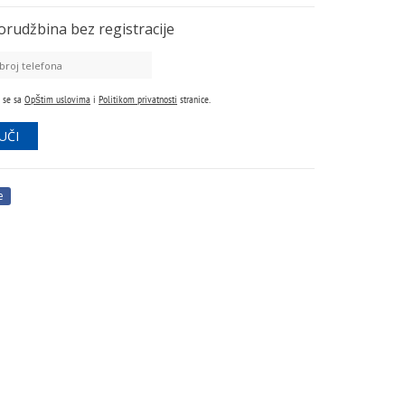
orudžbina
bez registracije
 se sa
Opštim uslovima
i
Politikom privatnosti
stranice.
e