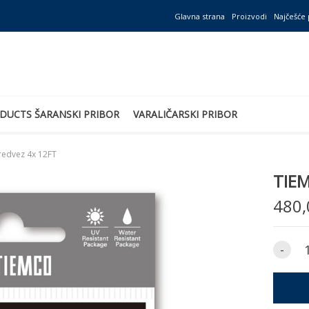
Glavna strana
Proizvodi
Najčešće 
DUCTS ŠARANSKI PRIBOR
VARALIČARSKI PRIBOR
redvez 4x 12FT
TIEM
480,
-