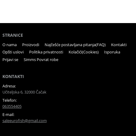
STRANICE
O nama
Proizvodi
Najčešće postavljana pitanja(FAQ)
Kontakti
Opšti uslovi
Politika privatnosti
Kolačići(Cookies)
Isporuka
Prijavi se
Simms Povrat robe
KONTAKTI
Adresa:
Učiteljska 6, 32000 Čačak
Telefon:
063554405
E-mail:
saleeurofish@gmail.com