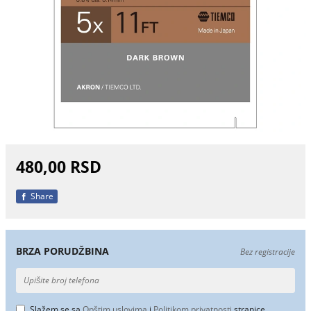
480,00 RSD
Share
BRZA PORUDŽBINA
Bez registracije
Slažem se sa
Opštim uslovima
i
Politikom privatnosti
stranice.