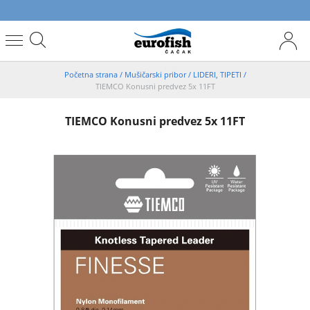
Početna strana
/
Mušičarski pribor
/
LIDERI, TIPETI
/
TIEMCO Konusni predvez 5x 11FT
TIEMCO Konusni predvez 5x 11FT