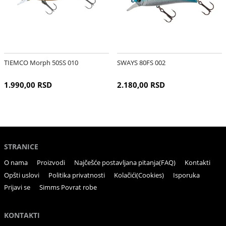
TIEMCO Morph 50SS 010
SWAYS 80FS 002
1.990,00 RSD
2.180,00 RSD
STRANICE
O nama
Proizvodi
Najčešće postavljana pitanja(FAQ)
Kontakti
Opšti uslovi
Politika privatnosti
Kolačići(Cookies)
Isporuka
Prijavi se
Simms Povrat robe
KONTAKTI