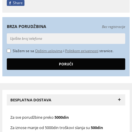
Share
BRZA PORUDŽBINA
Bez registracije
Slažem se sa
Opštim uslovima
i
Politikom privatnosti
stranice.
+
BESPLATNA DOSTAVA
Za sve porudžbine preko
5000din
Za iznose manje od 5000din troškovi slanja su
500din