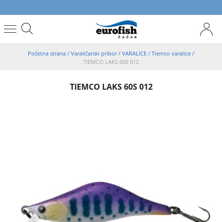
Početna strana
/
Varaličarski pribor
/
VARALICE
/
Tiemco varalice
/
TIEMCO LAKS 60S 012
TIEMCO LAKS 60S 012