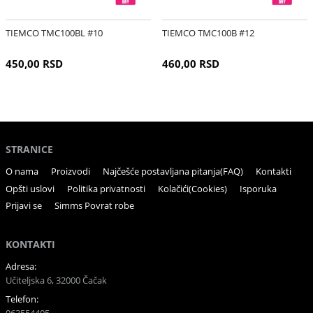
TIEMCO TMC100BL #10
TIEMCO TMC100B #12
450,00 RSD
460,00 RSD
STRANICE
O nama
Proizvodi
Najčešće postavljana pitanja(FAQ)
Kontakti
Opšti uslovi
Politika privatnosti
Kolačići(Cookies)
Isporuka
Prijavi se
Simms Povrat robe
KONTAKTI
Adresa:
Učiteljska 6, 32000 Čačak
Telefon: