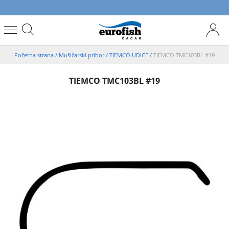
Početna strana
/
Mušičarski pribor
/
TIEMCO UDICE
/
TIEMCO TMC103BL #19
TIEMCO TMC103BL #19