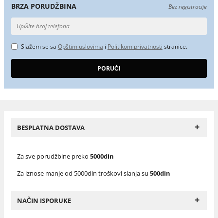
BRZA PORUDŽBINA
Bez registracije
Slažem se sa
Opštim uslovima
i
Politikom privatnosti
stranice.
+
BESPLATNA DOSTAVA
Za sve porudžbine preko
5000din
Za iznose manje od 5000din troškovi slanja su
500din
+
NAČIN ISPORUKE