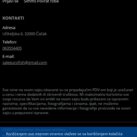
Prijavi se
Simms Povrat robe
KONTAKTI
Adresa:
Učiteljska 6, 32000 Čačak
Telefon:
063554405
E-mail:
saleeurofish@gmail.com
Sve cene na ovom sajtu iskazane su sa pripadajućim PDV-om koji je uračunat
u cenu i nema dodatnih ili skrivenih troškova. Mi maksimalno koristimo sve
svoje resurse da Vam svi artikli na ovom sajtu budu prikazani sa ispravnim
nazivima, specifikacijama, fotografijama i cenama. Ipak, ne možemo
garantovati da su sve navedene informacije i fotografije proizvoda na ovom
sajtu u potpunosti ispravne.
©2020 GombaShop, Sva prava zadržana
Korišćenjem ove internet stranice slažete se sa korišćenjem kolačića
Powered by
GombaShop™