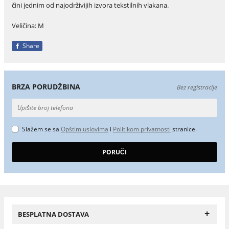
čini jednim od najodrživijih izvora tekstilnih vlakana.
Veličina: M
Share
BRZA PORUDŽBINA
Bez registracije
Slažem se sa
Opštim uslovima
i
Politikom privatnosti
stranice.
+
BESPLATNA DOSTAVA