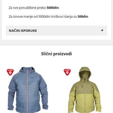
Za sve porudžbine preko
5000din
Za iznose manje od 5000din troškovi slanja su
500din
+
NAČIN ISPORUKE
Slični proizvodi