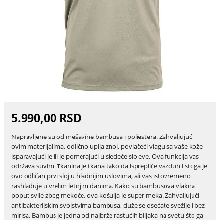
5.990,00 RSD
Napravljene su od mešavine bambusa i poliestera. Zahvaljujući
ovim materijalima, odlično upija znoj, povlačeći vlagu sa vaše kože
isparavajući je ili je pomerajući u sledeće slojeve. Ova funkcija vas
održava suvim. Tkanina je tkana tako da isprepliće vazduh i stoga je
ovo odličan prvi sloj u hladnijim uslovima, ali vas istovremeno
rashlađuje u vrelim letnjim danima. Kako su bambusova vlakna
poput svile zbog mekoće, ova košulja je super meka. Zahvaljujući
antibakterijskim svojstvima bambusa, duže se osećate svežije i bez
mirisa. Bambus je jedna od najbrže rastućih biljaka na svetu što ga