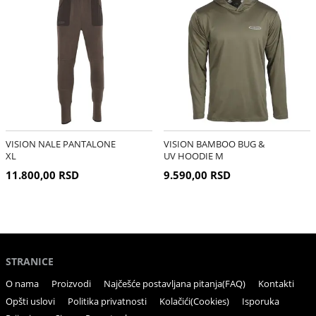
VISION NALE PANTALONE
VISION BAMBOO BUG &
XL
UV HOODIE M
11.800,00 RSD
9.590,00 RSD
STRANICE
O nama
Proizvodi
Najčešće postavljana pitanja(FAQ)
Kontakti
Opšti uslovi
Politika privatnosti
Kolačići(Cookies)
Isporuka