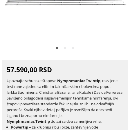
57.590,00 RSD
Upoznajte vrhunske štapove
Nymphmaniac Twintip
, razvijene i
testirane zajedno sa elitnim takmičarskim ribolovcima poput
Jarkka Suominena, Christiana Bazana, Jana Kubale i Davida Ferrerasa.
Savršeno prilagođeni najsavremenijim tehnikama nimfarenja, ovi
štapovi prevazilaze standarde čak i najiskusnijih i najodvažnijih
pecaroša. Svaki njihov detalj pažljivo je osmišljen da obezbedi
lagano i beznaporno nimfarenje.
Nymphmaniac Twintip
dolazi sa dva zamenljiva vrha:
Powertip
– za krupniju ribu i brže, zahtevnije vode