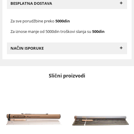
+
BESPLATNA DOSTAVA
Za sve porudžbine preko
5000din
Za iznose manje od 5000din troškovi slanja su
500din
+
NAČIN ISPORUKE
Slični proizvodi