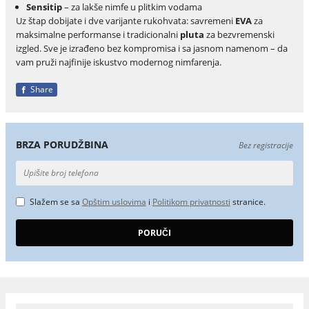
Sensitip
– za lakše nimfe u plitkim vodama
Uz štap dobijate i dve varijante rukohvata: savremeni
EVA
za
maksimalne performanse i tradicionalni
pluta
za bezvremenski
izgled. Sve je izrađeno bez kompromisa i sa jasnom namenom – da
vam pruži najfinije iskustvo modernog nimfarenja.
Share
BRZA PORUDŽBINA
Bez registracije
Slažem se sa
Opštim uslovima
i
Politikom privatnosti
stranice.