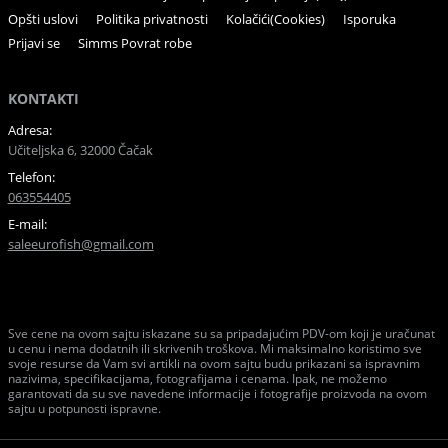
Opšti uslovi
Politika privatnosti
Kolačići(Cookies)
Isporuka
Prijavi se
Simms Povrat robe
KONTAKTI
Adresa:
Učiteljska 6, 32000 Čačak
Telefon:
063554405
E-mail:
saleeurofish@gmail.com
Sve cene na ovom sajtu iskazane su sa pripadajućim PDV-om koji je uračunat
u cenu i nema dodatnih ili skrivenih troškova. Mi maksimalno koristimo sve
svoje resurse da Vam svi artikli na ovom sajtu budu prikazani sa ispravnim
nazivima, specifikacijama, fotografijama i cenama. Ipak, ne možemo
garantovati da su sve navedene informacije i fotografije proizvoda na ovom
sajtu u potpunosti ispravne.