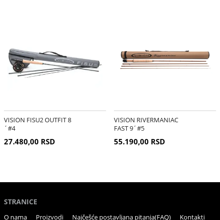
VISION FISU2 OUTFIT 8
VISION RIVERMANIAC
´#4
FAST 9´#5
27.480,00 RSD
55.190,00 RSD
STRANICE
O nama
Proizvodi
Najčešće postavljana pitanja(FAQ)
Kontakti