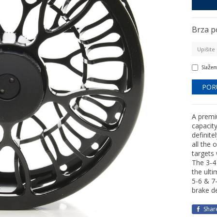
Brza p
Slažem
A premiu
capacity
definite
all the
targets 
The 3-4 
the ulti
5-6 & 7-
brake d
Shar