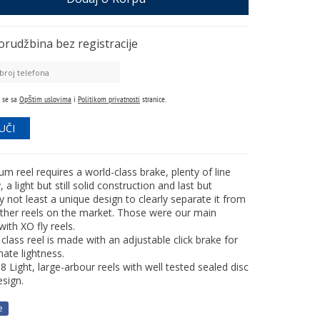
orudžbina
bez registracije
 se sa
Opštim uslovima
i
Politikom privatnosti
stranice.
m reel requires a world-class brake, plenty of line
, a light but still solid construction and last but
ly not least a unique design to clearly separate it from
 other reels on the market. Those were our main
with XO fly reels.
class reel is made with an adjustable click brake for
mate lightness.
8 Light, large-arbour reels with well tested sealed disc
esign.
e