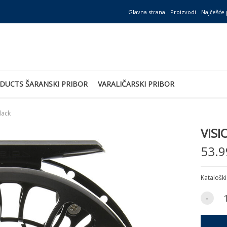
Glavna strana
Proizvodi
Najčešće 
DUCTS ŠARANSKI PRIBOR
VARALIČARSKI PRIBOR
lack
VISI
53.9
Kataloški
-