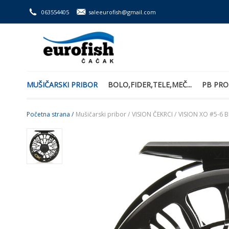
063554405
saleeurofish@gmail.com
MUŠIČARSKI PRIBOR
BOLO,FIDER,TELE,MEČ...
PB PRO
Početna strana /
Mušičarski pribor /
VISION ČEKRCI /
VISION XO #5-6 B