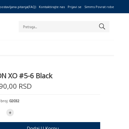
postavljana pitanja(FAQ)
Kontaktirajte nas
Prijavi se
Simms Povrat robe
ON XO #5-6 Black
90,00 RSD
 broj:
02032
+
Dodaj U Korpu