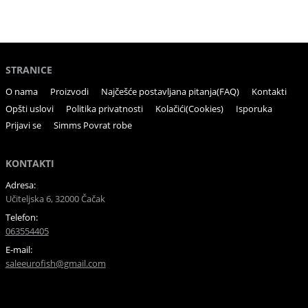
STRANICE
O nama
Proizvodi
Najčešće postavljana pitanja(FAQ)
Kontakti
Opšti uslovi
Politika privatnosti
Kolačići(Cookies)
Isporuka
Prijavi se
Simms Povrat robe
KONTAKTI
Adresa:
Učiteljska 6, 32000 Čačak
Telefon:
063554405
E-mail:
saleeurofish@gmail.com