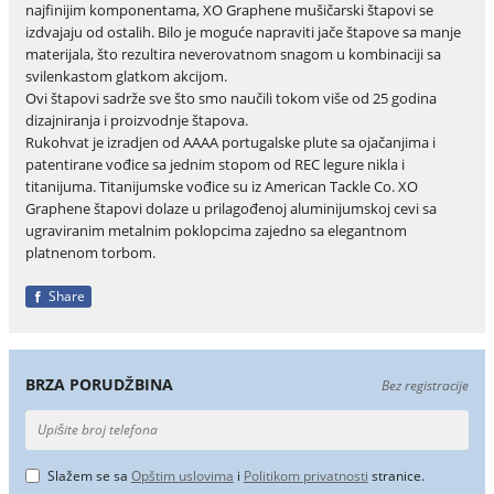
najfinijim komponentama, XO Graphene mušičarski štapovi se
izdvajaju od ostalih. Bilo je moguće napraviti jače štapove sa manje
materijala, što rezultira neverovatnom snagom u kombinaciji sa
svilenkastom glatkom akcijom.
Ovi štapovi sadrže sve što smo naučili tokom više od 25 godina
dizajniranja i proizvodnje štapova.
Rukohvat je izradjen od AAAA portugalske plute sa ojačanjima i
patentirane vođice sa jednim stopom od REC legure nikla i
titanijuma. Titanijumske vođice su iz American Tackle Co. XO
Graphene štapovi dolaze u prilagođenoj aluminijumskoj cevi sa
ugraviranim metalnim poklopcima zajedno sa elegantnom
platnenom torbom.
Share
BRZA PORUDŽBINA
Bez registracije
Slažem se sa
Opštim uslovima
i
Politikom privatnosti
stranice.