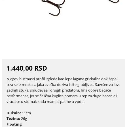
1.440,00 RSD
Njegov bucmasti profil izgleda kao lepa lagana grickalica dok šepa i
trza se iz mraka, a jaka zvečka doziva i site grabljivce. Savršen za lov,
gadnih štuka, smuđevaa i drugih predatora, Ima dobre bacače
performanse, jer se čelična kuglica pomera u rep za dugo bacanje i
vraća se u stomak kada mamac padne u vodu.
Dužain:
11cm
Težina:
26g
Floating