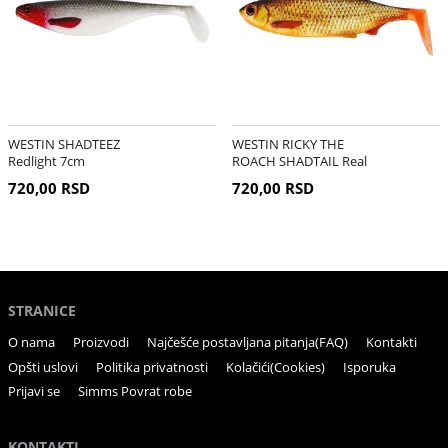
WESTIN SHADTEEZ
WESTIN RICKY THE
Redlight 7cm
ROACH SHADTAIL Real
Rudd 10cm
720,00 RSD
720,00 RSD
STRANICE
O nama
Proizvodi
Najčešće postavljana pitanja(FAQ)
Kontakti
Opšti uslovi
Politika privatnosti
Kolačići(Cookies)
Isporuka
Prijavi se
Simms Povrat robe
KONTAKTI