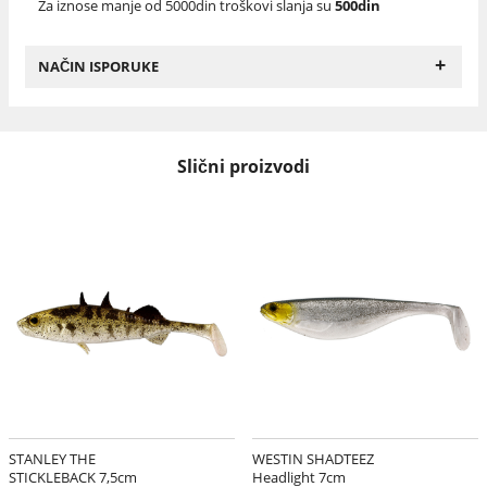
Za iznose manje od 5000din troškovi slanja su
500din
+
NAČIN ISPORUKE
Slični proizvodi
STANLEY THE
WESTIN SHADTEEZ
STICKLEBACK 7,5cm
Headlight 7cm