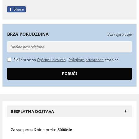
Share
BRZA PORUDŽBINA
Bez registracije
Slažem se sa
Opštim uslovima
i
Politikom privatnosti
stranice.
+
BESPLATNA DOSTAVA
Za sve porudžbine preko
5000din