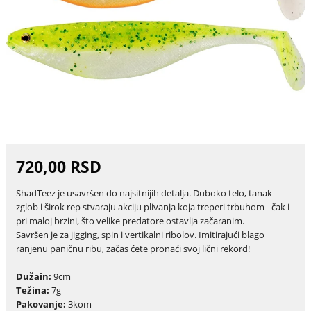
720,00 RSD
ShadTeez je usavršen do najsitnijih detalja. Duboko telo, tanak
zglob i širok rep stvaraju akciju plivanja koja treperi trbuhom - čak i
pri maloj brzini, što velike predatore ostavlja začaranim.
Savršen je za jigging, spin i vertikalni ribolov. Imitirajući blago
ranjenu paničnu ribu, začas ćete pronaći svoj lični rekord!
Dužain:
9cm
Težina:
7g
Pakovanje:
3kom