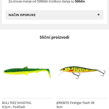
Za iznose manje od 5000din troškovi slanja su
500din
+
NAČIN ISPORUKE
Slični proizvodi
BULLTEEZ SHADTAIL
JERKBITE Firetiger Flash SR
9,5cm - Fireflash
9cm