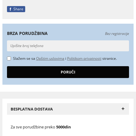
Share
BRZA PORUDŽBINA
Bez registracije
Slažem se sa
Opštim uslovima
i
Politikom privatnosti
stranice.
+
BESPLATNA DOSTAVA
Za sve porudžbine preko
5000din