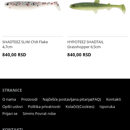
SHADTEEZ SLIM Chili Flake
HYPOTEEZ SHADTAIL
4,7cm
Grasshopper 6,5cm
840,00 RSD
840,00 RSD
STRANICE
O nama
Proizvodi
Najčešće postavljana pitanja(FAQ)
Kontakti
Opšti uslovi
Politika privatnosti
Kolačići(Cookies)
Isporuka
Prijavi se
Simms Povrat robe
KONTAKTI