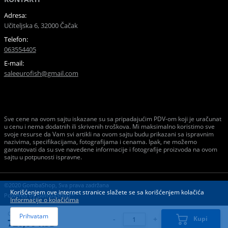
Adresa:
Učiteljska 6, 32000 Čačak
Telefon:
063554405
E-mail:
saleeurofish@gmail.com
Sve cene na ovom sajtu iskazane su sa pripadajućim PDV-om koji je uračunat
u cenu i nema dodatnih ili skrivenih troškova. Mi maksimalno koristimo sve
svoje resurse da Vam svi artikli na ovom sajtu budu prikazani sa ispravnim
nazivima, specifikacijama, fotografijama i cenama. Ipak, ne možemo
garantovati da su sve navedene informacije i fotografije proizvoda na ovom
sajtu u potpunosti ispravne.
©2020 GombaShop, Sva prava zadržana
Korišćenjem ove internet stranice slažete se sa korišćenjem kolačića
Powered by
GombaShop™
Informacije o kolačićima
Cena:
Prihvatam
-
+
Kupi
720,00 RSD