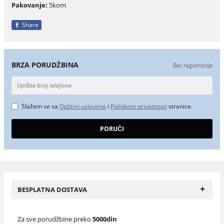
Pakovanje:
5kom
Share
BRZA PORUDŽBINA
Bez registracije
Slažem se sa
Opštim uslovima
i
Politikom privatnosti
stranice.
+
BESPLATNA DOSTAVA
Za sve porudžbine preko
5000din