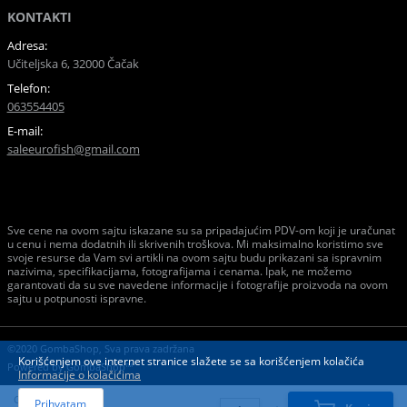
KONTAKTI
Adresa:
Učiteljska 6, 32000 Čačak
Telefon:
063554405
E-mail:
saleeurofish@gmail.com
Sve cene na ovom sajtu iskazane su sa pripadajućim PDV-om koji je uračunat
u cenu i nema dodatnih ili skrivenih troškova. Mi maksimalno koristimo sve
svoje resurse da Vam svi artikli na ovom sajtu budu prikazani sa ispravnim
nazivima, specifikacijama, fotografijama i cenama. Ipak, ne možemo
garantovati da su sve navedene informacije i fotografije proizvoda na ovom
sajtu u potpunosti ispravne.
©2020 GombaShop, Sva prava zadržana
Korišćenjem ove internet stranice slažete se sa korišćenjem kolačića
Powered by
GombaShop™
Informacije o kolačićima
Cena:
Prihvatam