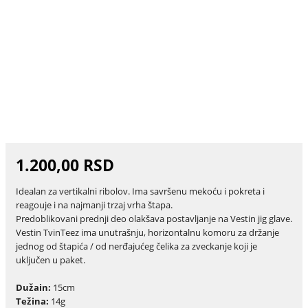
1.200,00 RSD
Idealan za vertikalni ribolov. Ima savršenu mekoću i pokreta i
reagouje i na najmanji trzaj vrha štapa.
Predoblikovani prednji deo olakšava postavljanje na Vestin jig glave.
Vestin TvinTeez ima unutrašnju, horizontalnu komoru za držanje
jednog od štapića / od nerđajućeg čelika za zveckanje koji je
uključen u paket.
Dužain:
15cm
Težina:
14g