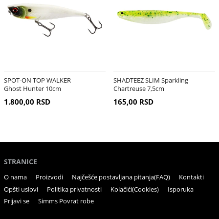
SPOT-ON TOP WALKER
SHADTEEZ SLIM Sparkling
Ghost Hunter 10cm
Chartreuse 7,5cm
1.800,00 RSD
165,00 RSD
STRANICE
O nama
Proizvodi
Najčešće postavljana pitanja(FAQ)
Kontakti
Opšti uslovi
Politika privatnosti
Kolačići(Cookies)
Isporuka
Prijavi se
Simms Povrat robe