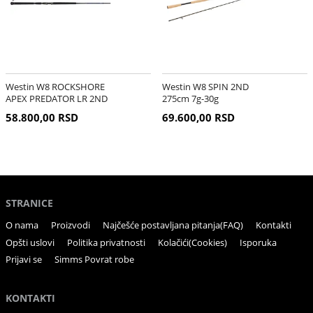
Westin W8 ROCKSHORE
Westin W8 SPIN 2ND
APEX PREDATOR LR 2ND
275cm 7g-30g
290cm 50g-120g
58.800,00 RSD
69.600,00 RSD
STRANICE
O nama
Proizvodi
Najčešće postavljana pitanja(FAQ)
Kontakti
Opšti uslovi
Politika privatnosti
Kolačići(Cookies)
Isporuka
Prijavi se
Simms Povrat robe
KONTAKTI