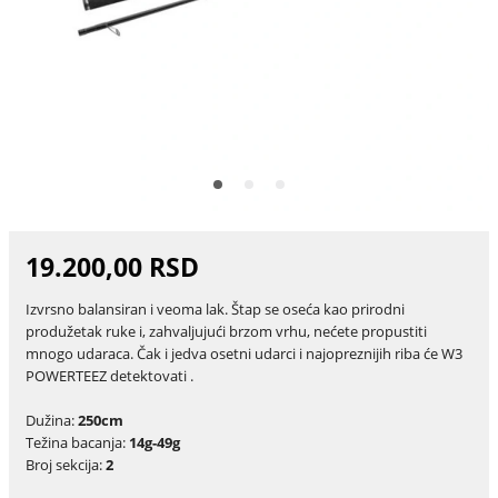
19.200,00 RSD
Izvrsno balansiran i veoma lak. Štap se oseća kao prirodni
produžetak ruke i, zahvaljujući brzom vrhu, nećete propustiti
mnogo udaraca. Čak i jedva osetni udarci i najopreznijih riba će W3
POWERTEEZ detektovati .
Dužina:
250cm
Težina bacanja:
14g-49g
Broj sekcija:
2