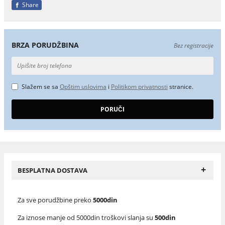
Share
BRZA PORUDŽBINA
Bez registracije
Slažem se sa
Opštim uslovima
i
Politikom privatnosti
stranice.
+
BESPLATNA DOSTAVA
Za sve porudžbine preko
5000din
Za iznose manje od 5000din troškovi slanja su
500din