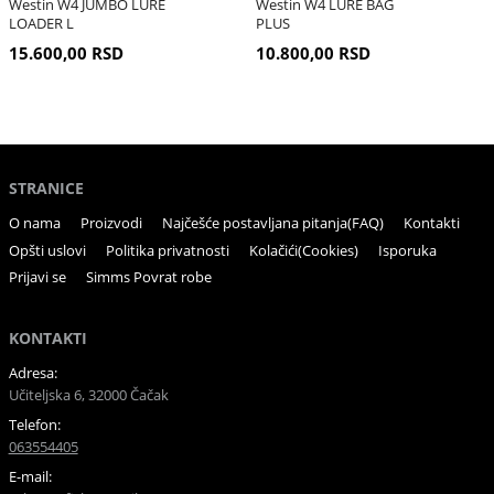
Westin W4 JUMBO LURE
Westin W4 LURE BAG
LOADER L
PLUS
15.600,00 RSD
10.800,00 RSD
STRANICE
O nama
Proizvodi
Najčešće postavljana pitanja(FAQ)
Kontakti
Opšti uslovi
Politika privatnosti
Kolačići(Cookies)
Isporuka
Prijavi se
Simms Povrat robe
KONTAKTI
Adresa:
Učiteljska 6, 32000 Čačak
Telefon:
063554405
E-mail: