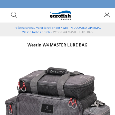
Početna strana
/
Varaličarski pribor
/
WESTIN DODATNA OPREMA
/
Westin torbe i futrole
/
Westin W4 MASTER LURE BAG
Westin W4 MASTER LURE BAG