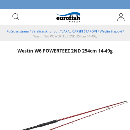
Početna strana
/
Varaličarski pribor
/
VARALIČARSKI ŠTAPOVI
/
Westin štapovi
/
Westin W6 POWERTEEZ 2ND 254cm 14-49g
Westin W6 POWERTEEZ 2ND 254cm 14-49g