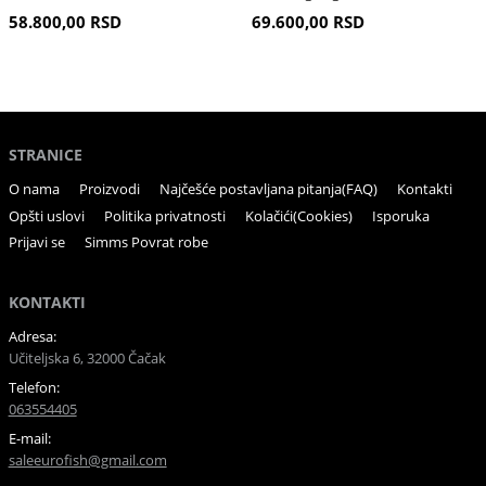
290cm 50g-120g
58.800,00 RSD
69.600,00 RSD
STRANICE
O nama
Proizvodi
Najčešće postavljana pitanja(FAQ)
Kontakti
Opšti uslovi
Politika privatnosti
Kolačići(Cookies)
Isporuka
Prijavi se
Simms Povrat robe
KONTAKTI
Adresa:
Učiteljska 6, 32000 Čačak
Telefon:
063554405
E-mail:
saleeurofish@gmail.com