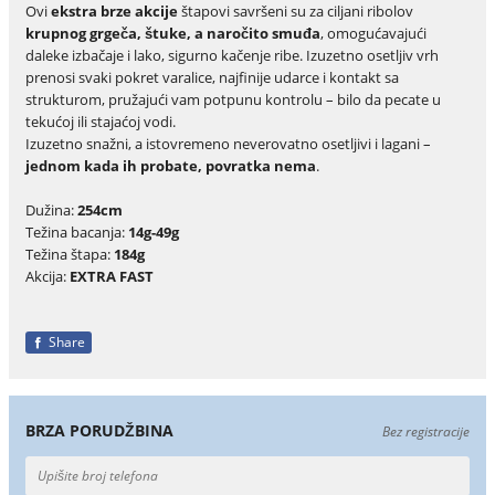
Ovi
ekstra brze akcije
štapovi savršeni su za ciljani ribolov
krupnog grgeča, štuke, a naročito smuđa
, omogućavajući
daleke izbačaje i lako, sigurno kačenje ribe. Izuzetno osetljiv vrh
prenosi svaki pokret varalice, najfinije udarce i kontakt sa
strukturom, pružajući vam potpunu kontrolu – bilo da pecate u
tekućoj ili stajaćoj vodi.
Izuzetno snažni, a istovremeno neverovatno osetljivi i lagani –
jednom kada ih probate, povratka nema
.
Dužina:
254cm
Težina bacanja:
14g-49g
Težina štapa:
184g
Akcija:
EXTRA FAST
Share
BRZA PORUDŽBINA
Bez registracije