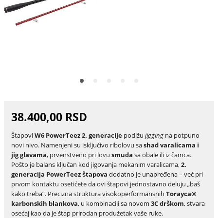
38.400,00 RSD
Štapovi
W6 PowerTeez 2. generacije
podižu
jigging
na potpuno
novi nivo. Namenjeni su isključivo ribolovu sa
shad varalicama i
jig glavama
, prvenstveno pri lovu
smuđa
sa obale ili iz čamca.
Pošto je balans ključan kod jigovanja mekanim varalicama,
2.
generacija PowerTeez štapova
dodatno je unapređena – već pri
prvom kontaktu osetićete da ovi štapovi jednostavno deluju „baš
kako treba“. Precizna struktura visokoperformansnih
Torayca®
karbonskih blankova
, u kombinaciji sa novom
3C drškom
, stvara
osećaj kao da je štap prirodan produžetak vaše ruke.