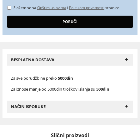
Slažem se sa
Opštim uslovima
i
Politikom privatnosti
stranice.
+
BESPLATNA DOSTAVA
Za sve porudžbine preko
5000din
Za iznose manje od 5000din troškovi slanja su
500din
+
NAČIN ISPORUKE
Slični proizvodi