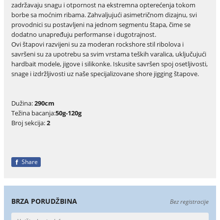
zadržavaju snagu i otpornost na ekstremna opterećenja tokom
borbe sa moćnim ribama. Zahvaljujući asimetričnom dizajnu, svi
provodnici su postavljeni na jednom segmentu štapa, čime se
dodatno unapređuju performanse i dugotrajnost.
Ovi štapovi razvijeni su za moderan rockshore stil ribolova i
savršeni su za upotrebu sa svim vrstama teških varalica, uključujući
hardbait modele, jigove i silikonke. Iskusite savršen spoj osetljivosti,
snage i izdržljivosti uz naše specijalizovane shore jigging štapove.
Dužina:
290cm
Težina bacanja:
50g-120g
Broj sekcija:
2
Share
BRZA PORUDŽBINA
Bez registracije