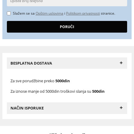
Slažem se sa
Opštim uslovima
i
Politikom privatnosti
stranice.
+
BESPLATNA DOSTAVA
Za sve porudžbine preko
5000din
Za iznose manje od 5000din troškovi slanja su
500din
+
NAČIN ISPORUKE