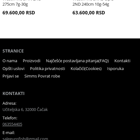
275cm 7g-30g
2ND 240cm 10g-54g
69.600,00 RSD
63.600,00 RSD
STRANICE
O nama
Proizvodi
Najčešće postavljana pitanja(FAQ)
Kontakti
Opšti uslovi
Politika privatnosti
Kolačići(Cookies)
Isporuka
Prijavi se
Simms Povrat robe
KONTAKTI
Adresa:
Učiteljska 6, 32000 Čačak
Telefon:
063554405
E-mail:
saleeurofish@gmail.com