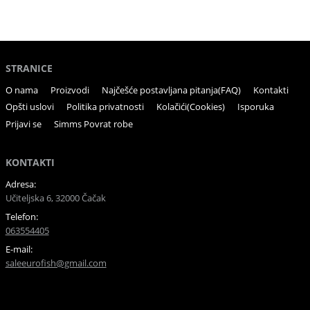
STRANICE
O nama
Proizvodi
Najčešće postavljana pitanja(FAQ)
Kontakti
Opšti uslovi
Politika privatnosti
Kolačići(Cookies)
Isporuka
Prijavi se
Simms Povrat robe
KONTAKTI
Adresa:
Učiteljska 6, 32000 Čačak
Telefon:
063554405
E-mail:
saleeurofish@gmail.com