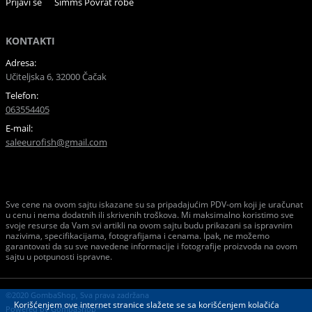
Prijavi se
Simms Povrat robe
KONTAKTI
Adresa:
Učiteljska 6, 32000 Čačak
Telefon:
063554405
E-mail:
saleeurofish@gmail.com
Sve cene na ovom sajtu iskazane su sa pripadajućim PDV-om koji je uračunat
u cenu i nema dodatnih ili skrivenih troškova. Mi maksimalno koristimo sve
svoje resurse da Vam svi artikli na ovom sajtu budu prikazani sa ispravnim
nazivima, specifikacijama, fotografijama i cenama. Ipak, ne možemo
garantovati da su sve navedene informacije i fotografije proizvoda na ovom
sajtu u potpunosti ispravne.
©2020 GombaShop, Sva prava zadržana
Korišćenjem ove internet stranice slažete se sa korišćenjem kolačića
Powered by
GombaShop™