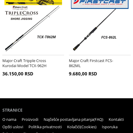
Major Craft Tripple Cross
Major Craft Firstcast FCS-
Kurodai Model TCX-962H
862ML
36.150,00 RSD
9.680,00 RSD
STRANICE
O nama
Proizvodi
Najčešće postavljana pitanja(FAQ)
Kontakti
Opšti uslovi
Politika privatnosti
Kolačići(Cookies)
Isporuka