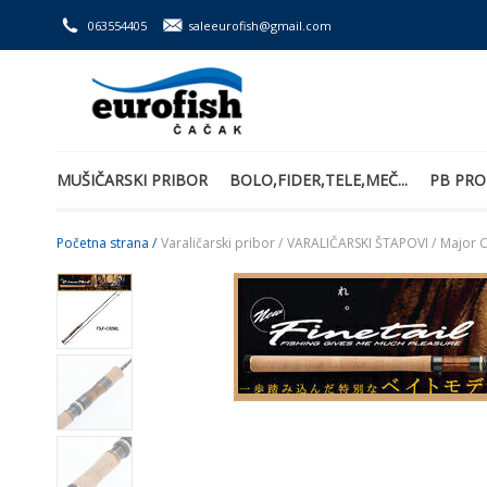
063554405
saleeurofish@gmail.com
MUŠIČARSKI PRIBOR
BOLO,FIDER,TELE,MEČ...
PB PRO
Početna strana /
Varaličarski pribor /
VARALIČARSKI ŠTAPOVI /
Major C