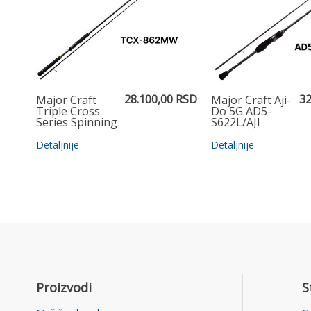
28.100,00 RSD
32
Major Craft
Major Craft Aji-
Triple Cross
Do 5G AD5-
Series Spinning
S622L/AJI
Rod TCX 862
MW
Detaljnije
Detaljnije
Proizvodi
S