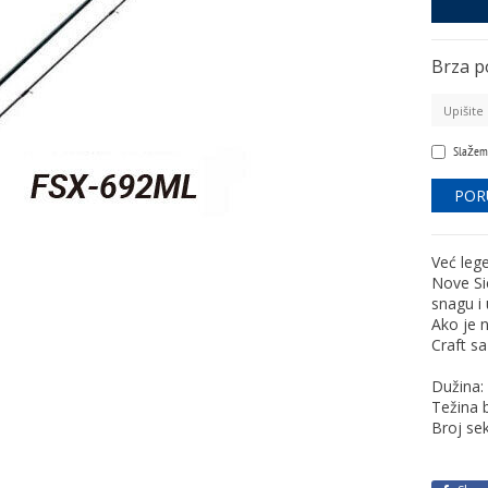
Brza p
Slažem
Već leg
Nove Si
snagu i 
Ako je 
Craft s
Dužina:
Težina 
Broj sek