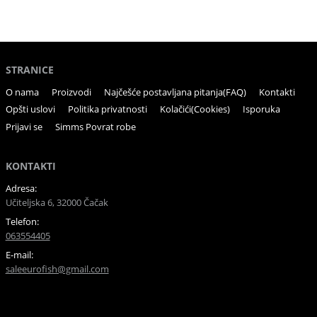
STRANICE
O nama
Proizvodi
Najčešće postavljana pitanja(FAQ)
Kontakti
Opšti uslovi
Politika privatnosti
Kolačići(Cookies)
Isporuka
Prijavi se
Simms Povrat robe
KONTAKTI
Adresa:
Učiteljska 6, 32000 Čačak
Telefon:
063554405
E-mail:
saleeurofish@gmail.com