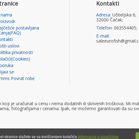
tranice
Kontakti
 nama
Adresa:
Učiteljska 6,
32000 Čačak;
roizvodi
ajčešće postavljana
Telefon:
063554405;
itanja(FAQ)
E-mail:
ontakti
saleeurofish@gmail.
šti uslovi
litika privatnosti
olačići(Cookies)
sporuka
ijavi se
imms Povrat robe
ji je uračunat u cenu i nema dodatnih ili skrivenih troškova. Mi mak
ijama, fotografijama i cenama. Ipak, ne možemo garantovati da su sv
et stranice slažete se sa korišćenjem kolačića
Informacije o kolačićima