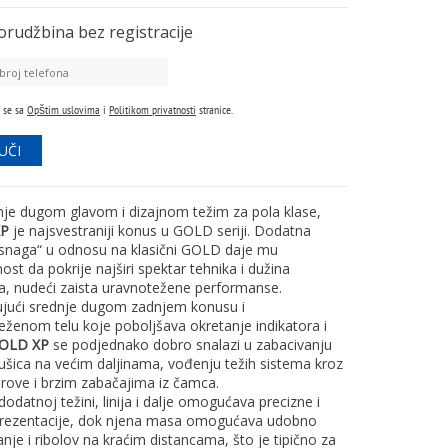
orudžbina
bez registracije
 se sa
Opštim uslovima
i
Politikom privatnosti
stranice.
nje dugom glavom i dizajnom težim za pola klase,
XP
je najsvestraniji konus u GOLD seriji. Dodatna
 snaga“ u odnosu na klasični GOLD daje mu
lnost da pokrije najširi spektar tehnika i dužina
a, nudeći zaista uravnotežene performanse.
ujući srednje dugom zadnjem konusu i
eženom telu koje poboljšava okretanje indikatora i
OLD XP
se podjednako dobro snalazi u zabacivanju
ušica na većim daljinama, vođenju težih sistema kroz
irove i brzim zabačajima iz čamca.
odatnoj težini, linija i dalje omogućava precizne i
rezentacije, dok njena masa omogućava udobno
nje i ribolov na kraćim distancama, što je tipično za