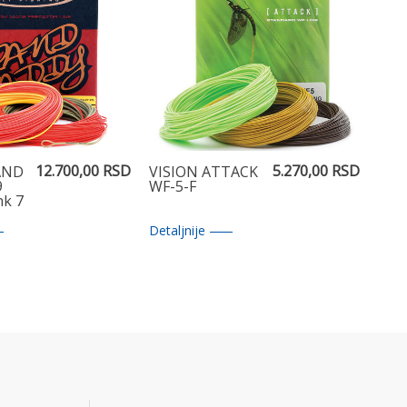
12.700,00 RSD
5.270,00 RSD
AND
VISION ATTACK
9
WF-5-F
nk 7
Detaljnije