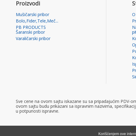
Proizvodi
S
Mušičarski pribor
O
Bolo,Fider,Tele,Meč...
P
PB PRODUCTS
N
Šaranski pribor
p
Varaličarski pribor
K
Op
Po
K
I
Pr
S
Sve cene na ovom sajtu iskazane su sa pripadajućim PDV-om ko
ovom sajtu budu prikazani sa ispravnim nazivima, specifikac
u potpunosti ispravne.
Korišćenjem ove intern
©2020 GombaShop, Sva prava zadržana