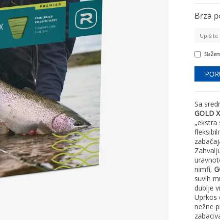
Brza p
Slažem
Sa sred
GOLD 
„ekstra
fleksibi
zabačaj
Zahvalj
uravnot
nimfi,
G
suvih m
dublje v
Uprkos d
nežne p
zabaciva