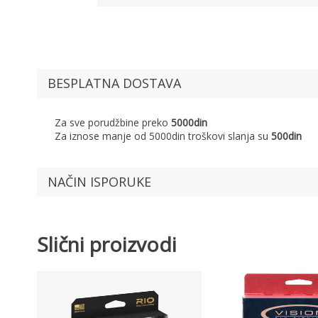
BESPLATNA DOSTAVA
Za sve porudžbine preko
5000din
Za iznose manje od 5000din troškovi slanja su
500din
NAČIN ISPORUKE
Slični proizvodi