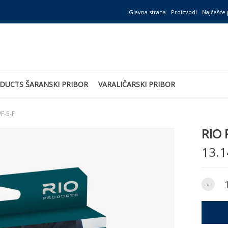
Glavna strana
Proizvodi
Najčešće 
DUCTS ŠARANSKI PRIBOR
VARALIČARSKI PRIBOR
F-5-F
RIO 
13.1
-