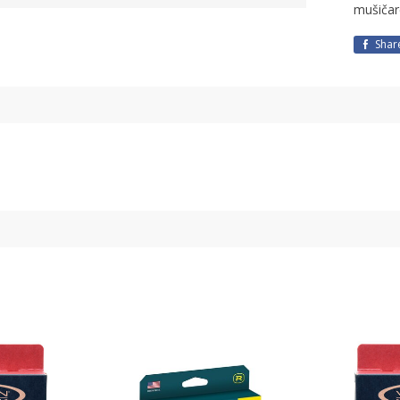
mušičar
Shar