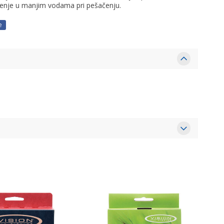
enje u manjim vodama pri pešačenju.
e