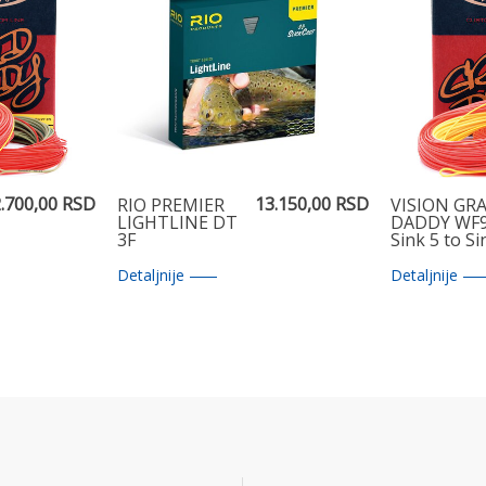
.700,00 RSD
13.150,00 RSD
RIO PREMIER
VISION GR
LIGHTLINE DT
DADDY WF
3F
Sink 5 to Si
Detaljnije
Detaljnije