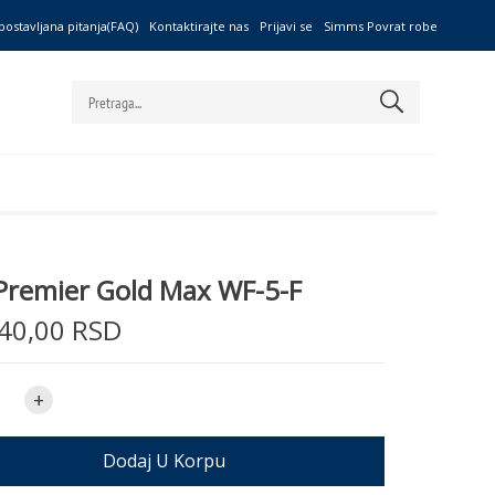
postavljana pitanja(FAQ)
Kontaktirajte nas
Prijavi se
Simms Povrat robe
Premier Gold Max WF-5-F
40,00 RSD
+
Dodaj U Korpu