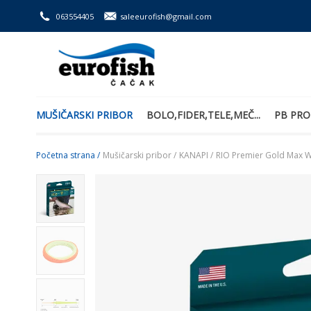
063554405
saleeurofish@gmail.com
MUŠIČARSKI PRIBOR
BOLO,FIDER,TELE,MEČ...
PB PRO
Početna strana /
Mušičarski pribor /
KANAPI /
RIO Premier Gold Max W