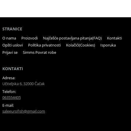
STRANICE
O nama
Proizvodi
Najčešće postavljana pitanja(FAQ)
Kontakti
Opšti uslovi
Politika privatnosti
Kolačići(Cookies)
Isporuka
Prijavi se
Simms Povrat robe
KONTAKTI
Adresa:
Učiteljska 6, 32000 Čačak
Telefon:
063554405
E-mail:
saleeurofish@gmail.com