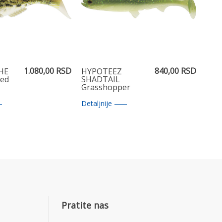
1.080,00 RSD
840,00 RSD
HE
HYPOTEEZ
ted
SHADTAIL
Grasshopper
6,5cm
Detaljnije
Pratite nas