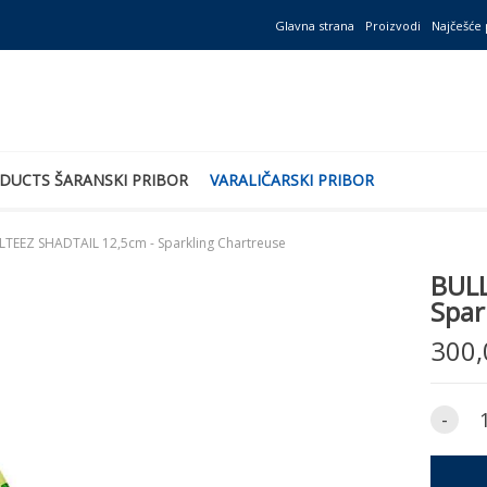
Glavna strana
Proizvodi
Najčešće 
DUCTS ŠARANSKI PRIBOR
VARALIČARSKI PRIBOR
LTEEZ SHADTAIL 12,5cm - Sparkling Chartreuse
BULL
Spar
300,
-