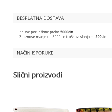
BESPLATNA DOSTAVA
Za sve porudžbine preko
5000din
Za iznose manje od 5000din troškovi slanja su
500din
NAČIN ISPORUKE
Slični proizvodi