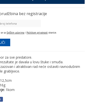
orudžbina
bez registracije
 se sa
Opštim uslovima
i
Politikom privatnosti
stranice.
bor za sve predatore.
rezultate je davala u lovu štuke i smuđa.
zazovan i atraktivan rad neće ostaviti ravnodušnim
e grabljivice.
12,5cm
16g
je:
1kom
e