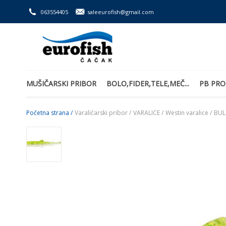
063554405
saleeurofish@gmail.com
MUŠIČARSKI PRIBOR
BOLO,FIDER,TELE,MEČ...
PB PRO
Početna strana /
Varaličarski pribor /
VARALICE /
Westin varalice /
BUL