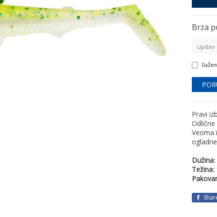
Brza p
Slažem
Pravi iz
Odlične 
Veoma i
ogladnel
Dužina:
Težina:
Pakovan
Shar