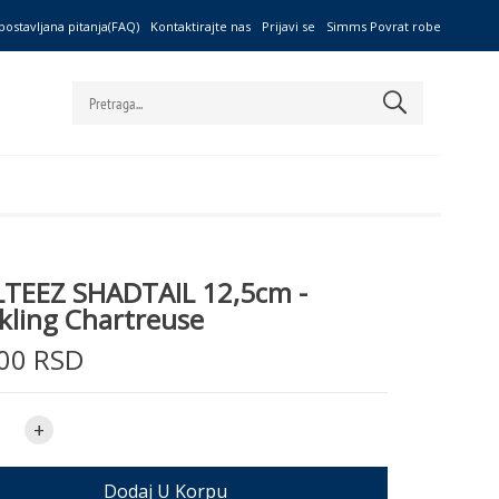
postavljana pitanja(FAQ)
Kontaktirajte nas
Prijavi se
Simms Povrat robe
TEEZ SHADTAIL 12,5cm -
kling Chartreuse
00 RSD
+
Dodaj U Korpu