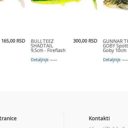
165,00 RSD
300,00 RSD
BULLTEEZ
GUNNAR T
SHADTAIL
GOBY Spot
9,5cm - Fireflash
Goby 10cm
Detaljnije
Detaljnije
tranice
Kontakti