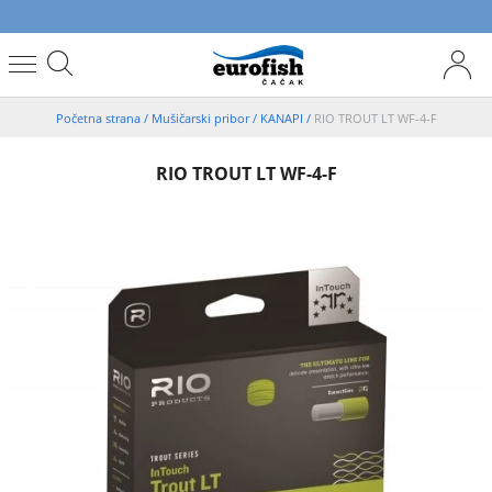
Početna strana
/
Mušičarski pribor
/
KANAPI
/
RIO TROUT LT WF-4-F
RIO TROUT LT WF-4-F