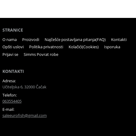
STRANICE
O nama
Proizvodi
Najčešće postavljana pitanja(FAQ)
Kontakti
Opšti uslovi
Politika privatnosti
Kolačići(Cookies)
Isporuka
Prijavi se
Simms Povrat robe
KONTAKTI
Adresa:
Učiteljska 6, 32000 Čačak
Telefon:
063554405
E-mail:
saleeurofish@gmail.com