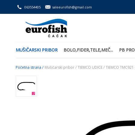
063554405
saleeurofish@gmail.com
MUŠIČARSKI PRIBOR
BOLO,FIDER,TELE,MEČ...
PB PRO
Početna strana /
Mušičarski pribor /
TIEMCO UDICE /
TIEMCO TMC921