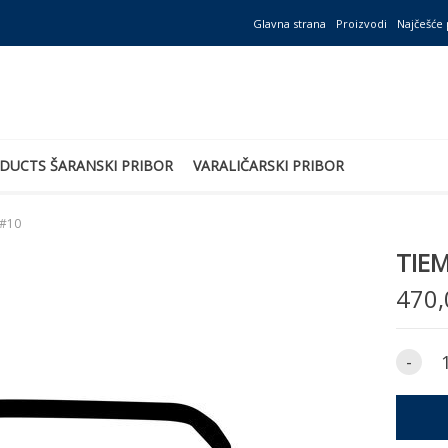
Glavna strana
Proizvodi
Najčešće 
DUCTS ŠARANSKI PRIBOR
VARALIČARSKI PRIBOR
 #10
TIE
470,
-