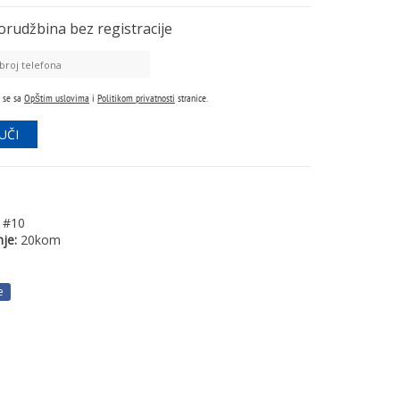
orudžbina
bez registracije
 se sa
Opštim uslovima
i
Politikom privatnosti
stranice.
#10
je:
20kom
e