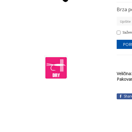
Brza p
Slažem
Veličina:
Pakovan
Shar