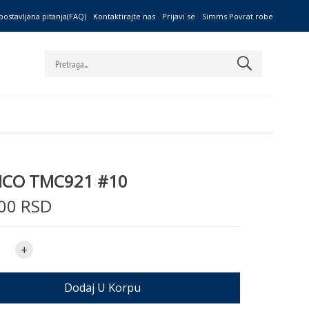
postavljana pitanja(FAQ)
Kontaktirajte nas
Prijavi se
Simms Povrat robe
MCO TMC921 #10
00 RSD
+
Dodaj U Korpu