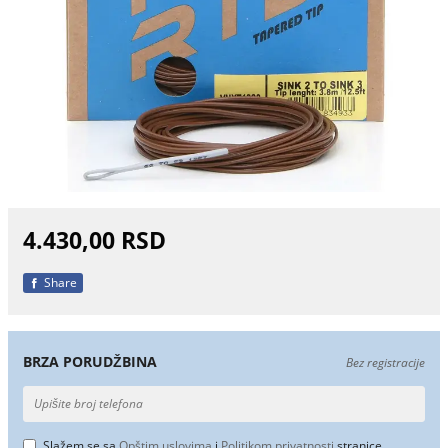
4.430,00 RSD
Share
BRZA PORUDŽBINA
Bez registracije
Slažem se sa
Opštim uslovima
i
Politikom privatnosti
stranice.