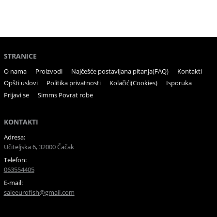
STRANICE
O nama
Proizvodi
Najčešće postavljana pitanja(FAQ)
Kontakti
Opšti uslovi
Politika privatnosti
Kolačići(Cookies)
Isporuka
Prijavi se
Simms Povrat robe
KONTAKTI
Adresa:
Učiteljska 6, 32000 Čačak
Telefon:
063554405
E-mail:
saleeurofish@gmail.com