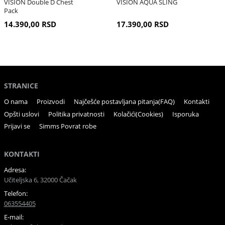
VISION Double D Chest
VISION AQUA SLING
Pack
14.390,00 RSD
17.390,00 RSD
STRANICE
O nama
Proizvodi
Najčešće postavljana pitanja(FAQ)
Kontakti
Opšti uslovi
Politika privatnosti
Kolačići(Cookies)
Isporuka
Prijavi se
Simms Povrat robe
KONTAKTI
Adresa:
Učiteljska 6, 32000 Čačak
Telefon:
063554405
E-mail: