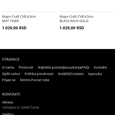
Major Craft CVB 6,5cm
Major Craft CVB 6,5cm
MAT TIGER
BLACK BACK GOLD
1.020,00 RSD
1.020,00 RSD
STRANICE
O nama
Proizvodi
Najčešće postavljana pitanja(FAQ)
Kontakti
Opšti uslovi
Politika privatnosti
Kolačići(Cookies)
Isporuka
Prijavi se
Simms Povrat robe
KONTAKTI
Adresa:
Učiteljska 6, 32000 Čačak
Telefon: