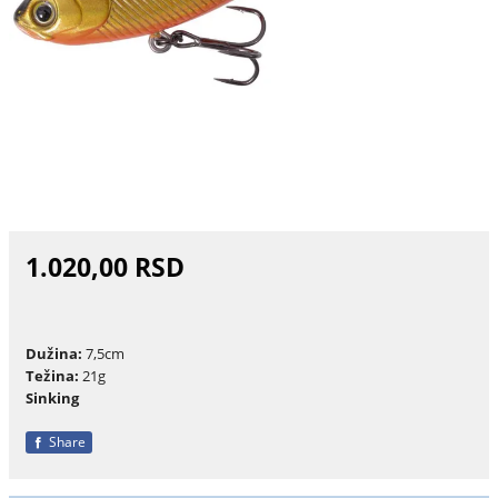
1.020,00 RSD
Dužina:
7,5cm
Težina:
21g
Sinking
Share