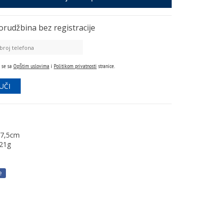
orudžbina
bez registracije
 se sa
Opštim uslovima
i
Politikom privatnosti
stranice.
7,5cm
21g
e