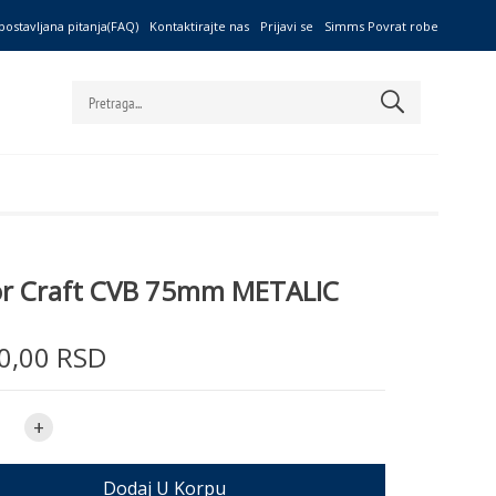
postavljana pitanja(FAQ)
Kontaktirajte nas
Prijavi se
Simms Povrat robe
r Craft CVB 75mm METALIC
0,00 RSD
+
Dodaj U Korpu