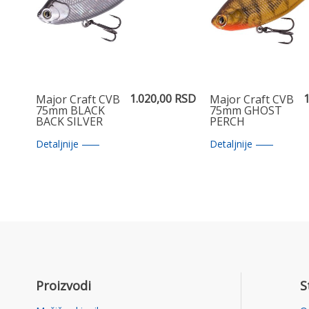
1.020,00 RSD
1
Major Craft CVB
Major Craft CVB
75mm BLACK
75mm GHOST
BACK SILVER
PERCH
Detaljnije
Detaljnije
Proizvodi
S