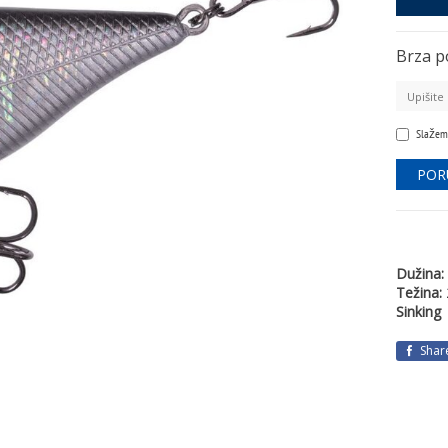
Brza p
Slažem
Dužina:
Težina:
Sinking
Shar