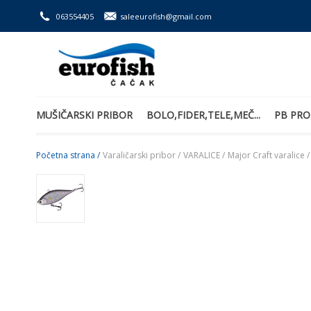
063554405
saleeurofish@gmail.com
MUŠIČARSKI PRIBOR
BOLO,FIDER,TELE,MEČ...
PB PRO
Početna strana /
Varaličarski pribor /
VARALICE /
Major Craft varalice /