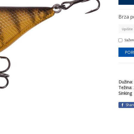
Brza p
Slažem
Dužina:
Težina:
Sinking
Shar