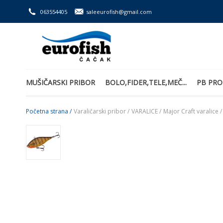
063554405
saleeurofish@gmail.com
MUŠIČARSKI PRIBOR
BOLO,FIDER,TELE,MEČ...
PB PRO
Početna strana /
Varaličarski pribor /
VARALICE /
Major Craft varalice /