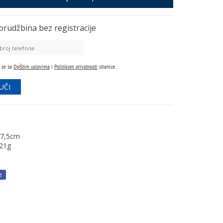
orudžbina
bez registracije
 se sa
Opštim uslovima
i
Politikom privatnosti
stranice.
7,5cm
21g
e