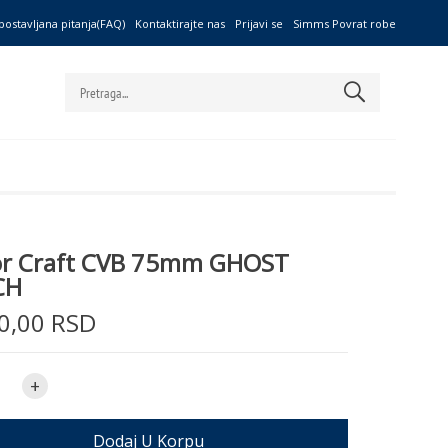
postavljana pitanja(FAQ)
Kontaktirajte nas
Prijavi se
Simms Povrat robe
or Craft CVB 75mm GHOST
CH
0,00 RSD
+
Dodaj U Korpu