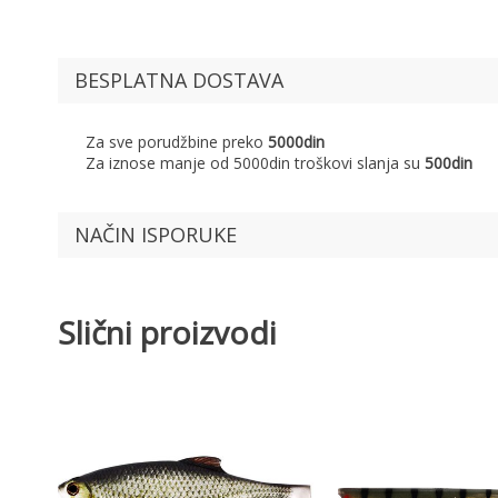
BESPLATNA DOSTAVA
Za sve porudžbine preko
5000din
Za iznose manje od 5000din troškovi slanja su
500din
NAČIN ISPORUKE
Slični proizvodi