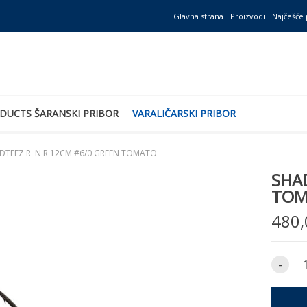
Glavna strana
Proizvodi
Najčešće 
DUCTS ŠARANSKI PRIBOR
VARALIČARSKI PRIBOR
DTEEZ R 'N R 12CM #6/0 GREEN TOMATO
SHAD
TOM
480,
-