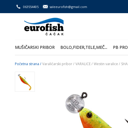
063554405
saleeurofish@gmail.com
MUŠIČARSKI PRIBOR
BOLO,FIDER,TELE,MEČ...
PB PRO
Početna strana /
Varaličarski pribor /
VARALICE /
Westin varalice /
SHA