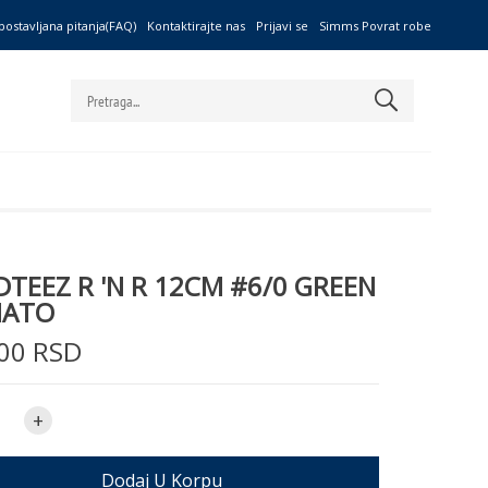
postavljana pitanja(FAQ)
Kontaktirajte nas
Prijavi se
Simms Povrat robe
TEEZ R 'N R 12CM #6/0 GREEN
ATO
00 RSD
+
Dodaj U Korpu