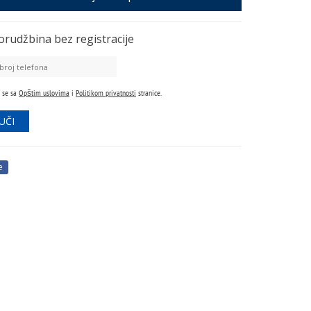
orudžbina
bez registracije
 se sa
Opštim uslovima
i
Politikom privatnosti
stranice.
e