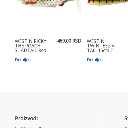
469,00 RSD
WESTIN RICKY
WESTIN
THE ROACH
TWINTEEZ V-
SHADTAIL Real
TAIL 15cm T
Roach 7cm
Gold Perch
Detaljnije
Detaljnije
Proizvodi
S