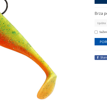
Brza p
Slažem
Shar