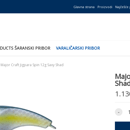
Glavna strana
Proizvodi
Najčešće 
DUCTS ŠARANSKI PRIBOR
VARALIČARSKI PRIBOR
Major Craft Jigpara Spin 12g Saxy Shad
Majo
Sha
1.13
-