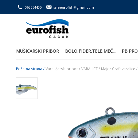
063554405
saleeurofish@gmail.com
MUŠIČARSKI PRIBOR
BOLO,FIDER,TELE,MEČ...
PB PRO
Početna strana /
Varaličarski pribor /
VARALICE /
Major Craft varalice /