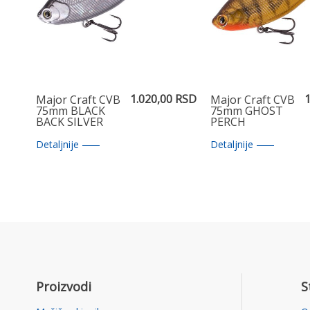
1.020,00 RSD
1
Major Craft CVB
Major Craft CVB
75mm BLACK
75mm GHOST
BACK SILVER
PERCH
Detaljnije
Detaljnije
Proizvodi
S