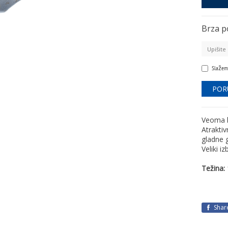
Brza p
Slažem
Veoma k
Atraktiv
gladne g
Veliki iz
Težina:
Shar