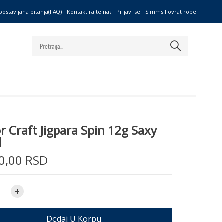
postavljana pitanja(FAQ)
Kontaktirajte nas
Prijavi se
Simms Povrat robe
r Craft Jigpara Spin 12g Saxy
d
0,00 RSD
+
Dodaj U Korpu