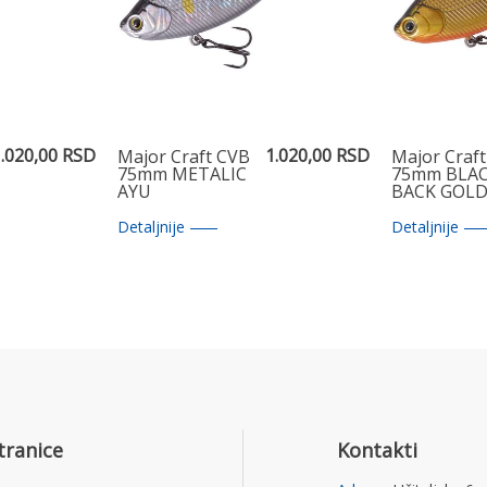
.020,00 RSD
1.020,00 RSD
Major Craft CVB
Major Craf
75mm METALIC
75mm BLA
AYU
BACK GOL
Detaljnije
Detaljnije
tranice
Kontakti