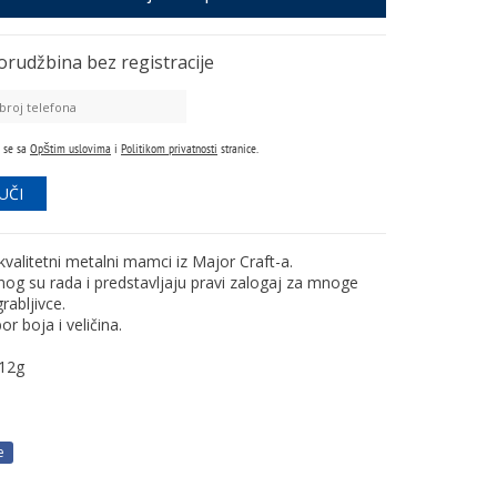
orudžbina
bez registracije
 se sa
Opštim uslovima
i
Politikom privatnosti
stranice.
valitetni metalni mamci iz Major Craft-a.
nog su rada i predstavljaju pravi zalogaj za mnoge
rabljivce.
bor boja i veličina.
12g
e