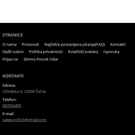
STRANICE
O nama
Proizvodi
Najčešće postavljana pitanja(FAQ)
Kontakti
Opšti uslovi
Politika privatnosti
Kolačići(Cookies)
Isporuka
Prijavi se
Simms Povrat robe
KONTAKTI
Adresa:
Učiteljska 6, 32000 Čačak
Telefon:
063554405
E-mail:
saleeurofish@gmail.com