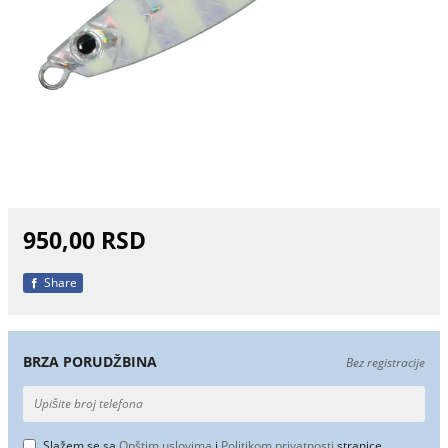
950,00 RSD
Share
BRZA PORUDŽBINA
Bez registracije
Slažem se sa
Opštim uslovima
i
Politikom privatnosti
stranice.