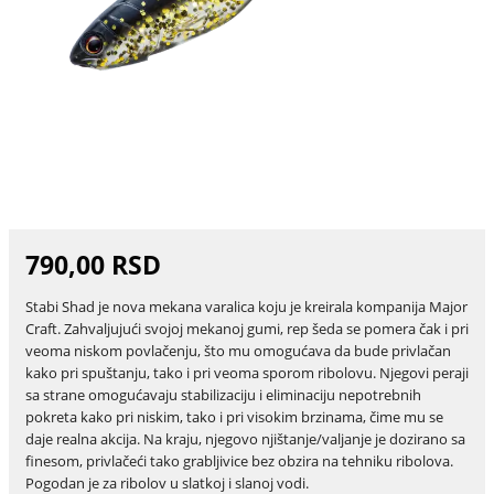
790,00 RSD
Stabi Shad je nova mekana varalica koju je kreirala kompanija Major
Craft. Zahvaljujući svojoj mekanoj gumi, rep šeda se pomera čak i pri
veoma niskom povlačenju, što mu omogućava da bude privlačan
kako pri spuštanju, tako i pri veoma sporom ribolovu. Njegovi peraji
sa strane omogućavaju stabilizaciju i eliminaciju nepotrebnih
pokreta kako pri niskim, tako i pri visokim brzinama, čime mu se
daje realna akcija. Na kraju, njegovo njištanje/valjanje je dozirano sa
finesom, privlačeći tako grabljivice bez obzira na tehniku ribolova.
Pogodan je za ribolov u slatkoj i slanoj vodi.