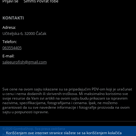
Prijavi se
Simms Povrat robe
KONTAKTI
Adresa:
Učiteljska 6, 32000 Čačak
Telefon:
063554405
E-mail:
saleeurofish@gmail.com
Sve cene na ovom sajtu iskazane su sa pripadajućim PDV-om koji je uračunat
u cenu i nema dodatnih ili skrivenih troškova. Mi maksimalno koristimo sve
svoje resurse da Vam svi artikli na ovom sajtu budu prikazani sa ispravnim
nazivima, specifikacijama, fotografijama i cenama. Ipak, ne možemo
garantovati da su sve navedene informacije i fotografije proizvoda na ovom
sajtu u potpunosti ispravne.
©2020 GombaShop, Sva prava zadržana
Korišćenjem ove internet stranice slažete se sa korišćenjem kolačića
Powered by
GombaShop™