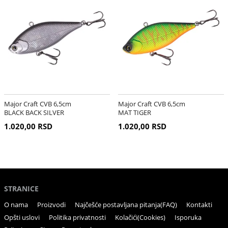
Major Craft CVB 6,5cm
Major Craft CVB 6,5cm
BLACK BACK SILVER
MAT TIGER
1.020,00 RSD
1.020,00 RSD
STRANICE
O nama
Proizvodi
Najčešće postavljana pitanja(FAQ)
Kontakti
Opšti uslovi
Politika privatnosti
Kolačići(Cookies)
Isporuka