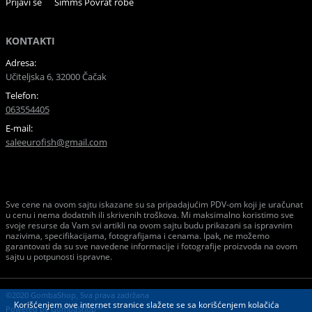
Prijavi se
Simms Povrat robe
KONTAKTI
Adresa:
Učiteljska 6, 32000 Čačak
Telefon:
063554405
E-mail:
saleeurofish@gmail.com
Sve cene na ovom sajtu iskazane su sa pripadajućim PDV-om koji je uračunat
u cenu i nema dodatnih ili skrivenih troškova. Mi maksimalno koristimo sve
svoje resurse da Vam svi artikli na ovom sajtu budu prikazani sa ispravnim
nazivima, specifikacijama, fotografijama i cenama. Ipak, ne možemo
garantovati da su sve navedene informacije i fotografije proizvoda na ovom
sajtu u potpunosti ispravne.
©2020 GombaShop, Sva prava zadržana
Korišćenjem ove internet stranice slažete se sa korišćenjem kolačića
Powered by
GombaShop™