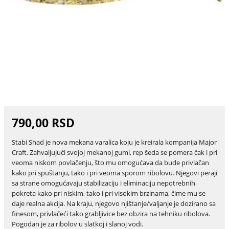
790,00 RSD
Stabi Shad je nova mekana varalica koju je kreirala kompanija Major
Craft. Zahvaljujući svojoj mekanoj gumi, rep šeda se pomera čak i pri
veoma niskom povlačenju, što mu omogućava da bude privlačan
kako pri spuštanju, tako i pri veoma sporom ribolovu. Njegovi peraji
sa strane omogućavaju stabilizaciju i eliminaciju nepotrebnih
pokreta kako pri niskim, tako i pri visokim brzinama, čime mu se
daje realna akcija. Na kraju, njegovo njištanje/valjanje je dozirano sa
finesom, privlačeći tako grabljivice bez obzira na tehniku ribolova.
Pogodan je za ribolov u slatkoj i slanoj vodi.