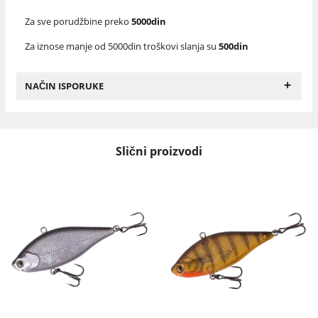
Za sve porudžbine preko
5000din
Za iznose manje od 5000din troškovi slanja su
500din
+
NAČIN ISPORUKE
Slični proizvodi