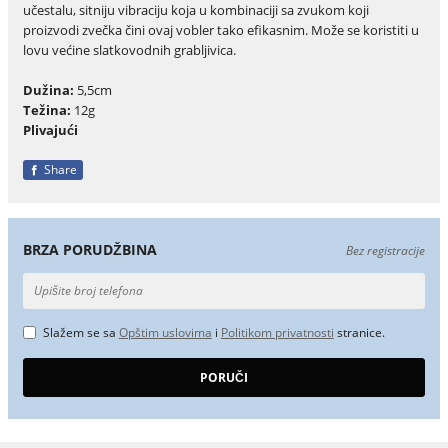
učestalu, sitniju vibraciju koja u kombinaciji sa zvukom koji
proizvodi zvečka čini ovaj vobler tako efikasnim. Može se koristiti u
lovu većine slatkovodnih grabljivica.
Dužina:
5,5cm
Težina:
12g
Plivajući
Share
BRZA PORUDŽBINA
Bez registracije
Slažem se sa
Opštim uslovima
i
Politikom privatnosti
stranice.