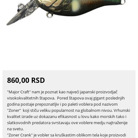
860,00 RSD
"Major Craft" nam je poznat kao najveći japanski proizvodjač
visokokvalitetnih štapova. Pored štapova ovaj gigant poslednjih
godina postaje prepoznatljiv i po paleti voblera pod nazivom
"Zoner" koji stiču veliku popularnost na globalnom nivou. Vrhunski
kvalitet izrade uz dokazanu efikasnost u lovu kako morskih tako i
slatkovodnih predatora svrstavaju ove voblere medju najtraženije
na svetu.
"Zoner Crank" je vobler sa kruškastim oblikom tela koje proizvodi