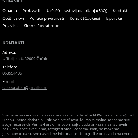
STRANICE
O nama
Proizvodi
Najčešće postavljana pitanja(FAQ)
Kontakti
Opšti uslovi
Politika privatnosti
Kolačići(Cookies)
Isporuka
Prijavi se
Simms Povrat robe
KONTAKTI
Adresa:
Učiteljska 6, 32000 Čačak
Telefon:
063554405
E-mail:
saleeurofish@gmail.com
Sve cene na ovom sajtu iskazane su sa pripadajućim PDV-om koji je uračunat
u cenu i nema dodatnih ili skrivenih troškova. Mi maksimalno koristimo sve
svoje resurse da Vam svi artikli na ovom sajtu budu prikazani sa ispravnim
nazivima, specifikacijama, fotografijama i cenama. Ipak, ne možemo
garantovati da su sve navedene informacije i fotografije proizvoda na ovom